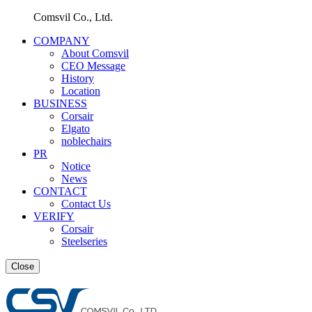
Comsvil Co., Ltd.
COMPANY
About Comsvil
CEO Message
History
Location
BUSINESS
Corsair
Elgato
noblechairs
PR
Notice
News
CONTACT
Contact Us
VERIFY
Corsair
Steelseries
Close