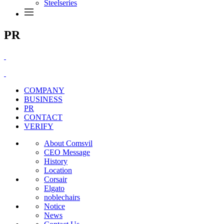
Steelseries
PR
COMPANY
BUSINESS
PR
CONTACT
VERIFY
About Comsvil
CEO Message
History
Location
Corsair
Elgato
noblechairs
Notice
News