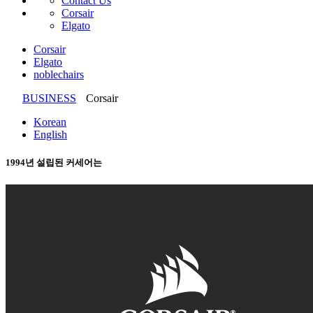
Contact Us
Corsair
Elgato
Corsair
Elgato
noblechairs
BUSINESS
Corsair
Korean
English
1994
년 설립된 커세어는