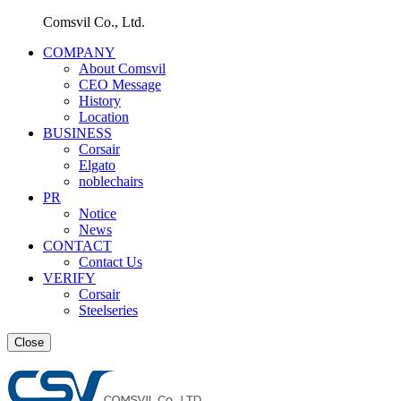
Comsvil Co., Ltd.
COMPANY
About Comsvil
CEO Message
History
Location
BUSINESS
Corsair
Elgato
noblechairs
PR
Notice
News
CONTACT
Contact Us
VERIFY
Corsair
Steelseries
Close