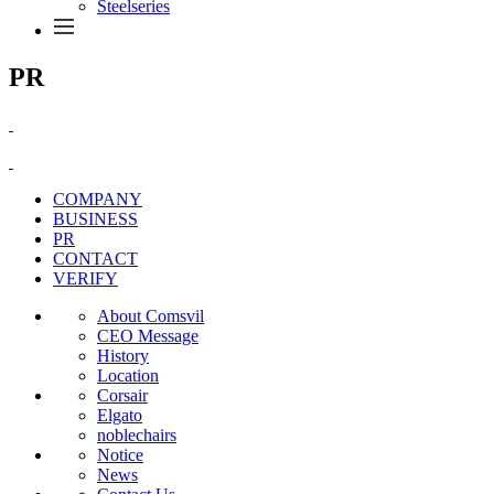
Steelseries
PR
COMPANY
BUSINESS
PR
CONTACT
VERIFY
About Comsvil
CEO Message
History
Location
Corsair
Elgato
noblechairs
Notice
News