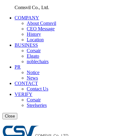
Comsvil Co., Ltd.
COMPANY
About Comsvil
CEO Message
History
Location
BUSINESS
Corsair
Elgato
noblechairs
PR
Notice
News
CONTACT
Contact Us
VERIFY
Corsair
Steelseries
Close