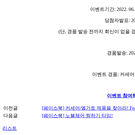
이벤트기간
: 2022. 06
당첨자발표
: 2
(
단
,
경품 발송 전까지 회신이 없을 
경품발송
: 20
이벤트 경품
:
커세어
이벤트 참여
이전글
[페이스북] 커세어/엘가토 제품을 찾아라! Fe
다음글
[페이스북] 노블체어 찜하기 타임!
리스트