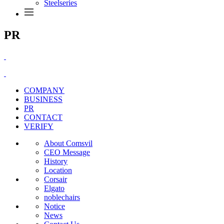
Steelseries
PR
COMPANY
BUSINESS
PR
CONTACT
VERIFY
About Comsvil
CEO Message
History
Location
Corsair
Elgato
noblechairs
Notice
News