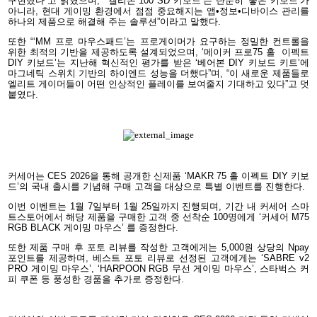
구현했다”고 밝혔으며, “‘갤리온 100 SD 키보드’는 단순히 ‘좋은 키보드’가
아니라, 현대 게이밍 환경에서 점점 중요해지는 앱•정보•디바이스 관리를
하나의 제품으로 해결해 주는 솔루션”이라고 말했다.
또한 “‘MM 프로 마우스패드’는 프로게이머가 요구하는 정밀한 컨트롤을
위한 최적의 기반을 제공하도록 설계되었으며, ‘메이커 프로75 홀
이펙트
DIY 키보드’는 지난해 혁신적인 평가를 받은 ‘베어본 DIY 키보드 키트’에
마그네틱 스위치 기반의 하이엔드 성능을 더했다”며, “이 새로운 제품들로
엘리트 게이머들이 어떤 인상적인 플레이를 보여줄지 기대하고 있다”고 덧
붙였다.
커세어는 CES 2026을 통해 공개한 신제품 ‘MAKR 75 홀 이펙트 DIY 키보
드’의 국내 출시를 기념해 구매 고객을 대상으로 특별 이벤트를 진행한다.
이번 이벤트는 1월 7일부터 1월 25일까지 진행되며, 기간 내 커세어 스마
트스토어에서 해당 제품을 구매한 고객 중 선착순 100명에게 ‘커세어 M75
RGB BLACK 게이밍 마우스’ 를 증정한다.
또한 제품 구매 후 포토 리뷰를 작성한 고객에게는 5,000원 상당의 Npay
포인트를 제공하며, 베스트 포토 리뷰로 선정된 고객에게는 ‘SABRE v2
PRO 게이밍 마우스’, ‘HARPOON RGB 무선 게이밍 마우스’, 스타벅스 커
피 쿠폰 등 풍성한 경품을 추가로 증정한다.