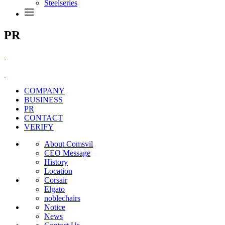
Steelseries
PR
COMPANY
BUSINESS
PR
CONTACT
VERIFY
About Comsvil
CEO Message
History
Location
Corsair
Elgato
noblechairs
Notice
News