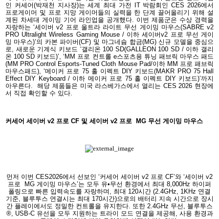
인 커세어(박재천 지사장)는 세계 최대 가전 IT 박람회인 CES 2026에서
프로게이머 및 프로 지망 게이머들의 실력을 한 단계 끌어올리기 위해 설
계된 차세대 게이밍 기어 라인업을 공개했다. 이번 제품군은 수상 경력을
자랑하는 ‘세이버 v2 프로 울트라 라이트 무선 게이밍 마우스(SABRE v2
PRO Ultralight Wireless Gaming Mouse / 이하 세이버v2 프로 무선 게이
밍 마우스)’의 카본 파이버(CF) 및 마그네슘 합금(MG) 신규 모델을 중심으
로, 새로운 기계식 키보드 ‘갤리온 100 SD(GALLEON 100 SD / 이하 갤리
온 100 SD 키보드)’, ‘MM 프로 컨트롤 e스포츠용 튜닝 패브릭 마우스 패드
(MM PRO Control Esports-Tuned Cloth Mouse Pad/이하 MM 프로 패브릭
마우스패드), ‘메이커 프로 75 홀 이펙트 DIY 키보드(MAKR PRO 75 Hall
Effect DIY Keyboard / 이하 메이커 프로 75 홀 이펙트 DIY 키보드)’까지
아우른다.
해당 제품들은 미국 라스베가스에서 열리는 CES 2026 현장에
서 직접 확인할 수 있다.
커세어 세이버 v2 프로 CF 및 세이버 v2 프로
MG 무선 게이밍 마우스
먼저 이번 CES2026에서 선보인 ‘커세어 세이버 v2 프로 CF’와 ‘세이버 v2
프로
MG 게이밍 마우스’는 모두 유•무선 환경에서 최대 8,000Hz 하이퍼
폴링으로 빠른 입력속도를 자랑하며, 최대 120시간 (2.4GHz, 1KHz 연결
기준, 블루투스 연결시는 최대 170시간)으로의 배터리 지속 시간으로 장시
간 플레이에서도 정밀한 컨트롤을 유지한다. 또한 2.4GHz 무선, 블루투스
®, USB-C 유선을 모두 지원하는 트라이 모드 연결을 제공해, 사용 환경과