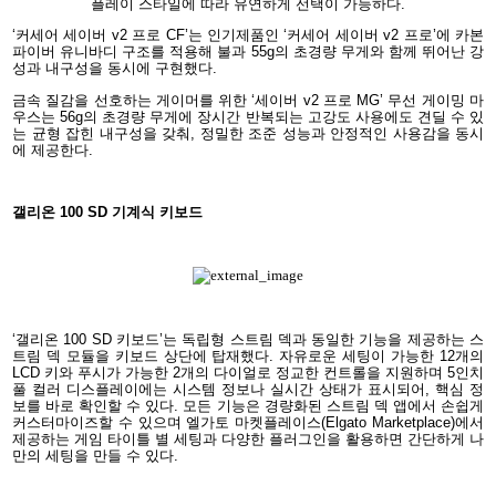
플레이 스타일에 따라 유연하게 선택이 가능하다.
‘커세어 세이버 v2 프로 CF’는 인기제품인 ‘커세어 세이버 v2 프로’에 카본
파이버 유니바디 구조를 적용해 불과 55g의 초경량 무게와 함께 뛰어난 강
성과 내구성을 동시에 구현했다.
금속 질감을 선호하는 게이머를 위한 ‘세이버 v2 프로 MG’ 무선 게이밍 마
우스는 56g의 초경량 무게에 장시간 반복되는 고강도 사용에도 견딜 수 있
는 균형 잡힌 내구성을 갖춰, 정밀한 조준 성능과 안정적인 사용감을 동시
에 제공한다.
갤리온 100 SD 기계식 키보드
‘갤리온 100 SD 키보드’는 독립형 스트림 덱과 동일한 기능을 제공하는 스
트림 덱 모듈을 키보드 상단에 탑재했다. 자유로운 세팅이 가능한 12개의
LCD 키와 푸시가 가능한 2개의 다이얼로 정교한 컨트롤을 지원하며 5인치
풀 컬러 디스플레이에는 시스템 정보나 실시간 상태가 표시되어, 핵심 정
보를 바로 확인할 수 있다. 모든 기능은 경량화된 스트림 덱 앱에서 손쉽게
커스터마이즈할 수 있으며 엘가토 마켓플레이스(Elgato Marketplace)에서
제공하는 게임 타이틀 별 세팅과 다양한 플러그인을 활용하면 간단하게 나
만의 세팅을 만들 수 있다.