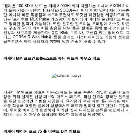
‘갤리온 100 SD 키보드’는 최대 8,000Hz까지 지원하는 커세어 AXON 하이
퍼 폴링 기술과 강력한 FlashTap SOCD(동시 반대 방향 입력) 처리 기능뿐
만 아니라 빠른 작동점과 부드러우면서도 또렷한 타건감을 제공하도록 튜
닝된 ‘프리루브 MLX Pulse 키스위치’가 탑재되어 어떠한 순간에서도 빠르
고 정확한 입력이 가능하다. 또한 견고한 알루미늄 프레임에 가스켓 마운
트 구조와 6개의 레이어를 활용한 내부 흡음 설계를 통해 보다 정제된 타
건감과 사운드를 제공한다. 통합 RGB 무드 바, 쿠션감 있는 팜레스트, 그
리고 CORSAIR Web Hub를 통한 온라인 커스터마이징도 가능해 성능은
물론 디자인까지 사용자의 취향에 맞게 손쉽게 꾸밀 수 있다.
커세어 MM 프로컨트롤e스포츠 튜닝 패브릭 마우스 패드
커세어 ‘MM 프로 패브릭 마우스 패드’는 프로 수준의 정밀한 조준과 트래
킹을 위해 설계된 신형 패브릭 마우스 패드로, 픽셀 단위의 정확한 컨트롤
을 위한 안정적인 기반을 제공한다. 육각형의 핵사 패턴 폴리우레탄 베이
스를 적용해 격렬한 플레이 상황에서도 패드가 밀리지 않고 단단히 고정되
며, 두꺼운 베이스와 완만하게 처리된 엣지 디자인은 손목을 편안하게 지
지하는 동시에 마우스 움직임에 확실한 제동력을 제공한다.
커세어 메이커 프로 75 홀 이펙트 DIY 키보드