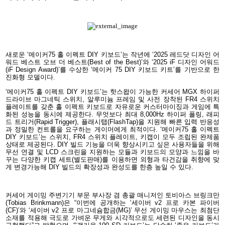
새로운 ‘메이커75 홀 이펙트 DIY 키보드’는 작년에 ‘2025 레드닷 디자인 어
워드 베스트 오브 더 베스트(Best of the Best)’와 ‘2025 iF 디자인 어워드
(iF Design Award)’를 수상한 ‘메이커 75 DIY 키보드 키트’를 기반으로 한
진화형 모델이다.
‘메이커75 홀 이펙트 DIY 키보드’는 핫스왑이 가능한 커세어 MGX 하이퍼
드라이브 마그네틱 스위치, 알루미늄 프레임 및 사전 장착된 FR4 스위치
플레이트를 갖춘 홀 이펙트 키보드로 자유로운 커스터마이징과 게임에 특
화된 성능을 동시에 제공한다. 무엇보다 최대 8,000Hz 하이퍼 폴링, 래피
드 트리거(Rapid Trigger), 플래시탭(FlashTap)을 지원해 빠른 입력 반응성
과 정밀한 컨트롤을 요구하는 게이머에게 최적이다. ‘메이커75 홀 이펙트
DIY 키보드’는 스위치, FR4 스위치 플레이트, 키캡이 모두 조립된 완제품
상태로 제공된다. DIY 빌드 기능을 더욱 향상시키고 싶은 사용자들을 위해
무선 연결 및 LCD 스크린을 지원하는 모듈과 키보드의 모양과 느낌을 바
꾸는 다양한 키캡 세트(별도판매)를 이용하면 외형과 타건감을 취향에 맞
게 변경가능해 DIY 빌드의 확장성과 완성도를 한층 높일 수 있다.
커세어 게이밍 주변기기 부문 부사장 겸 총괄 매니저인 토비아스 브링크만
(Tobias Brinkmann)은 “이번에 공개하는 ‘세이버 v2 프로 카본 파이버
(CF)’와 ‘세이버 v2 프로 마그네슘합금(MG)’ 무선 게이밍 마우스는 최첨단
소재를 적용해 극도로 가벼운 무게와 시각적으로도 세련된 디자인을 동시