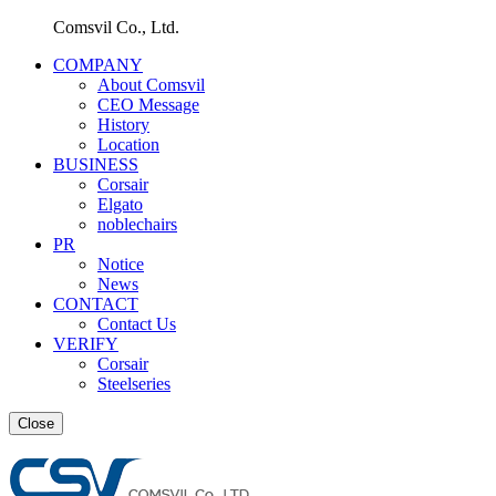
Comsvil Co., Ltd.
COMPANY
About Comsvil
CEO Message
History
Location
BUSINESS
Corsair
Elgato
noblechairs
PR
Notice
News
CONTACT
Contact Us
VERIFY
Corsair
Steelseries
Close